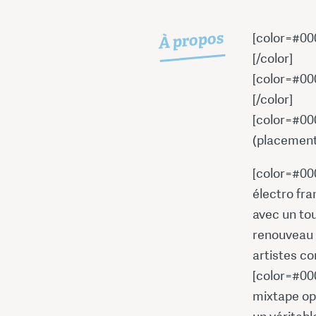
À propos
[color=#00
[/color]
[color=#00
[/color]
[color=#00
(placement 
[color=#00
électro fra
avec un tou
renouveau d
artistes c
[color=#00
mixtape op