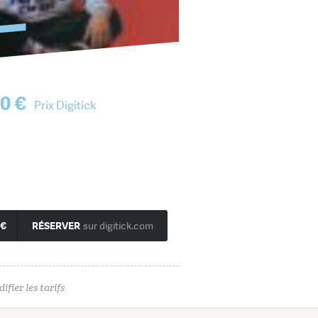
Ajouter une affiche
0 €
Prix Digitick
 €
RÉSERVER
sur digitick.com
ifier les tarifs