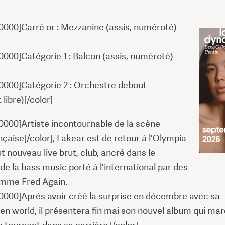
0000]Carré or : Mezzanine (assis, numéroté)
0000]Catégorie 1 : Balcon (assis, numéroté)
0000]Catégorie 2 : Orchestre debout
libre)[/color]
0000]Artiste incontournable de la scène
nçaise[/color], Fakear est de retour à l'Olympia
t nouveau live brut, club, ancré dans le
e la bass music porté à l'international par des
omme Fred Again.
0000]Après avoir créé la surprise en décembre avec sa
en world, il présentera fin mai son nouvel album qui ma