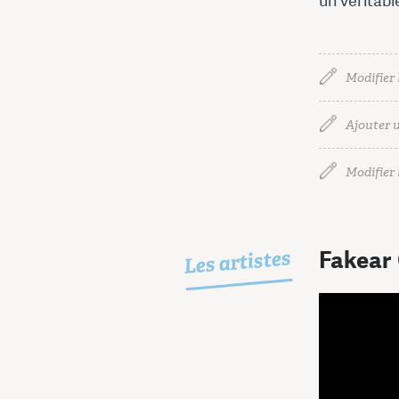
un véritabl
Modifier 
Ajouter u
Modifier l
Les artistes
Fakear