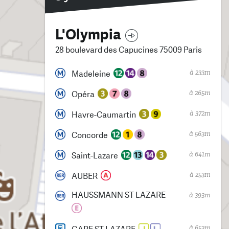
L'Olympia
28 boulevard des Capucines 75009 Paris
à 233m
Madeleine
à 265m
Opéra
à 372m
Havre-Caumartin
à 563m
Concorde
à 641m
Saint-Lazare
à 253m
AUBER
HAUSSMANN ST LAZARE
à 393m
à 653m