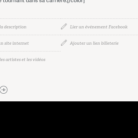
e tournant dans sa carrière.[/color]
la description
Lier un événement Facebook
n site internet
Ajouter un lien billeterie
es artistes et les vidéos