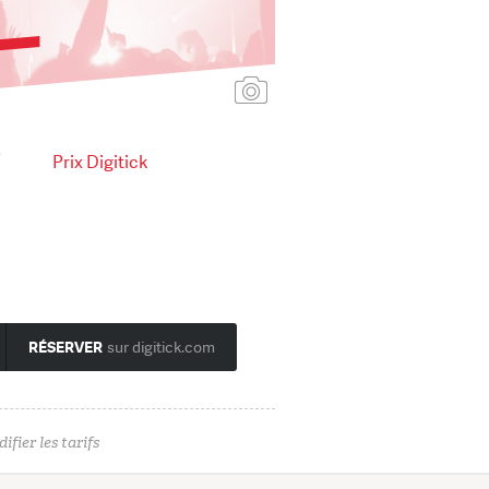
Ajouter une affiche
€
Prix Digitick
RÉSERVER
sur digitick.com
ifier les tarifs