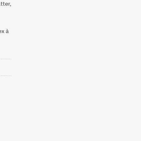
tter,
ex à