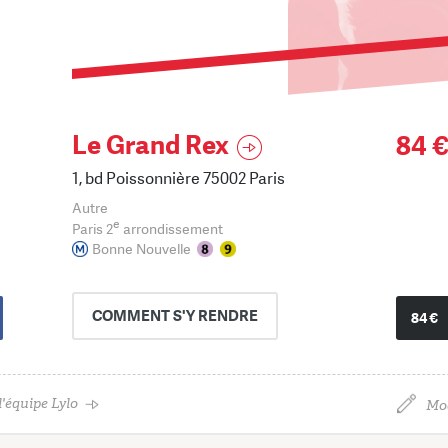
Le Grand Rex
84 
1, bd Poissonnière 75002 Paris
Autre
e
Paris 2
arrondissement
Bonne Nouvelle
COMMENT
S'Y RENDRE
84 €
'équipe Lylo
Mod