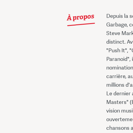
À propos
Depuis la 
Garbage, c
Steve Mark
distinct. A
"Push It", 
Paranoid", 
nomination
carrière, a
millions d'
Le dernier
Masters" (B
vision musi
ouvertemen
chansons a