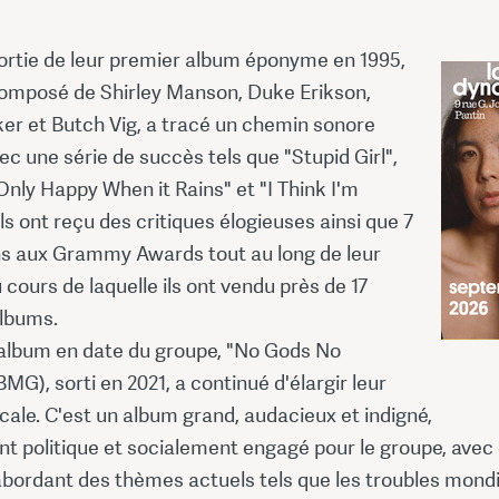
sortie de leur premier album éponyme en 1995,
omposé de Shirley Manson, Duke Erikson,
er et Butch Vig, a tracé un chemin sonore
vec une série de succès tels que "Stupid Girl",
"Only Happy When it Rains" et "I Think I'm
ils ont reçu des critiques élogieuses ainsi que 7
s aux Grammy Awards tout au long de leur
u cours de laquelle ils ont vendu près de 17
albums.
 album en date du groupe, "No Gods No
MG), sorti en 2021, a continué d'élargir leur
cale. C'est un album grand, audacieux et indigné,
t politique et socialement engagé pour le groupe, avec
bordant des thèmes actuels tels que les troubles mond