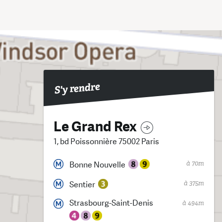
S'y rendre
Le Grand Rex
1, bd Poissonnière 75002 Paris
à 70m
Bonne Nouvelle
à 375m
Sentier
Strasbourg-Saint-Denis
à 494m