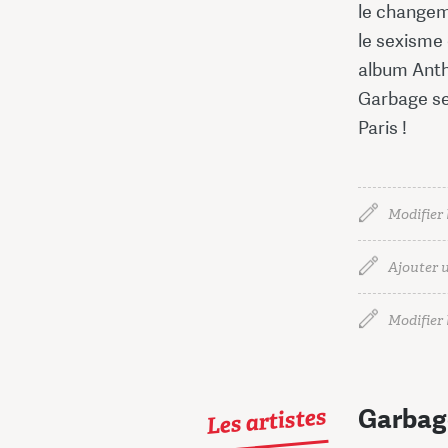
le changem
le sexisme 
album Antho
Garbage se
Paris !
Modifier 
Ajouter u
Modifier l
Les artistes
Garbag