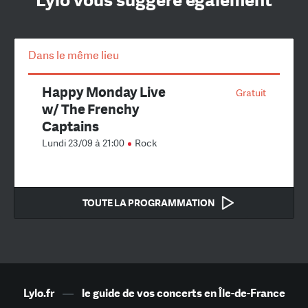
Lylo vous suggère également
Dans le même lieu
Happy Monday Live
Gratuit
w/ The Frenchy
Captains
Lundi 23/09 à 21:00
Rock
TOUTE LA PROGRAMMATION
Lylo.fr
—
le guide de vos concerts en Île-de-France