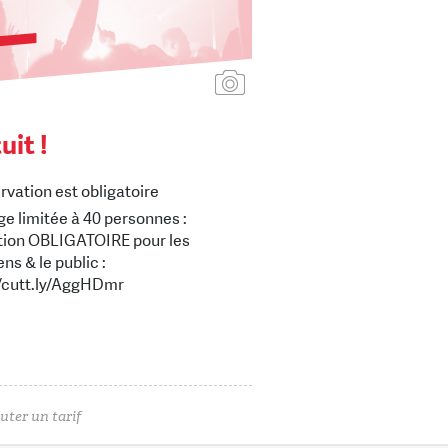
Ajouter une affiche
uit !
rvation est obligatoire
auge limitée à 40 personnes :
ption OBLIGATOIRE pour les
ns & le public :
//cutt.ly/AggHDmr
uter un tarif