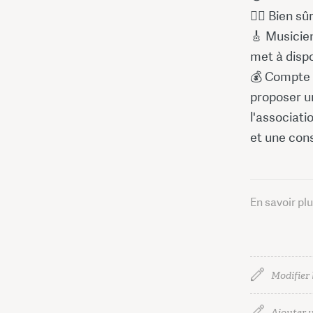
🙅‍♀️ Bien s
🎸 Musicien
met à dispo
💰 Compte t
proposer u
l'associat
et une con
En savoir pl
Modifier 
Ajouter u