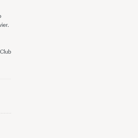
o
ier.
 Club