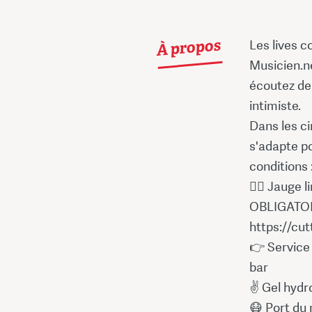
À propos
Les lives c
Musicien.ne
écoutez de
intimiste.
Dans les ci
s'adapte po
conditions 
🙍‍♂️ Jauge 
OBLIGATOIR
https://cu
👉 Service 
bar
✌ Gel hydro
😷 Port du