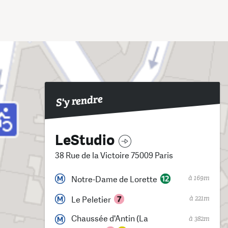
S'y rendre
LeStudio
38 Rue de la Victoire 75009 Paris
à 169m
Notre-Dame de Lorette
à 221m
Le Peletier
Chaussée d'Antin (La
à 382m