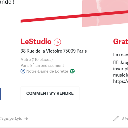
ande !
LeStudio
Grat
38 Rue de la Victoire 75009 Paris
La rése
Autre (110 places)
🙍‍♂️ J
e
Paris 9
arrondissement
inscri
Notre-Dame de Lorette
musicie
https:
COMMENT
S'Y RENDRE
'équipe Lylo
Ajo