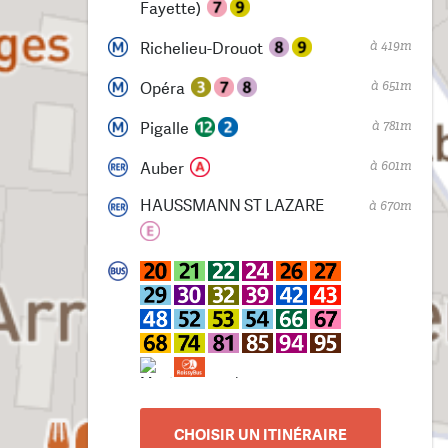
Fayette)
à 419m
Richelieu-Drouot
à 651m
Opéra
à 781m
Pigalle
à 601m
Auber
HAUSSMANN ST LAZARE
à 670m
CHOISIR UN ITINÉRAIRE