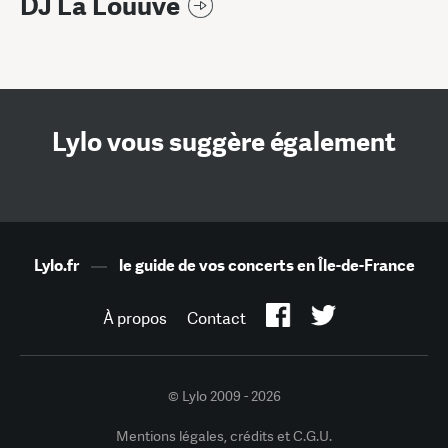
DJ La Louuve
Lylo vous suggère également
Lylo.fr
—
le guide de vos concerts en Île-de-France
À propos
Contact
© Lylo 2009 - 2026
Mentions légales, crédits et C.G.U.