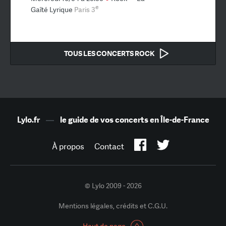
e
Gaîté Lyrique
Paris 3
TOUS LES CONCERTS ROCK
Lylo.fr
—
le guide de vos concerts en Île-de-France
À propos
Contact
© Lylo 2009 - 2026
Mentions légales, crédits et C.G.U.
Haut de page