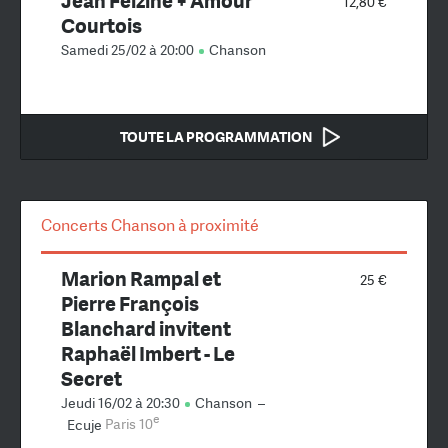
Jean Felzine + Amour
12,80 €
Courtois
Samedi 25/02 à 20:00
Chanson
TOUTE LA PROGRAMMATION
Concerts Chanson à proximité
Marion Rampal et
25 €
Pierre François
Blanchard invitent
Raphaël Imbert - Le
Secret
Jeudi 16/02 à 20:30
Chanson
–
e
Ecuje
Paris 10