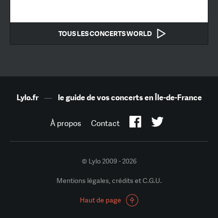
TOUS LES CONCERTS WORLD
Lylo.fr
—
le guide de vos concerts en Île-de-France
À propos
Contact
© Lylo 2009 - 2026
Mentions légales, crédits et C.G.U.
Haut de page