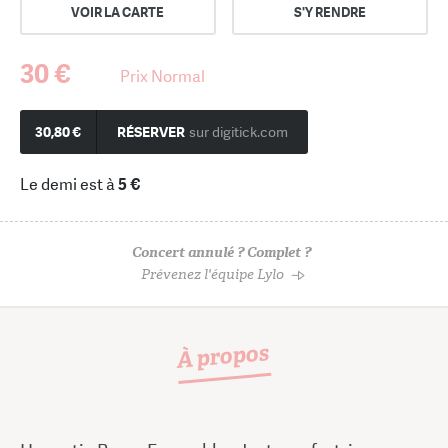
VOIR LA CARTE
S'Y RENDRE
30 €
Prix Normal
30,80 €
RÉSERVER
sur digitick.com
Le demi est à
5 €
Concert annulé ? Complet ?
Prévenez l'équipe Lylo
À propos