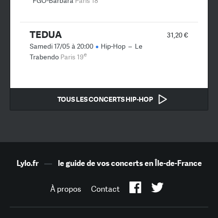
FGO-Barbara
Paris 18
TEDUA
31,20 €
Samedi 17/05 à 20:00
Hip-Hop
–
Le
e
Trabendo
Paris 19
TOUS LES CONCERTS HIP-HOP
Lylo.fr
—
le guide de vos concerts en Île-de-France
À propos
Contact