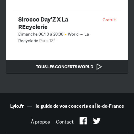
Sirocco Day'Z X La
Gratuit
REcyclerie
Dimanche 06/10 à 20:00
World
–
La
e
Recyclerie
Paris 18
TOUS LES CONCERTS WORLD
Lylo.fr
—
le guide de vos concerts en Île-de-France
À propos
Contact