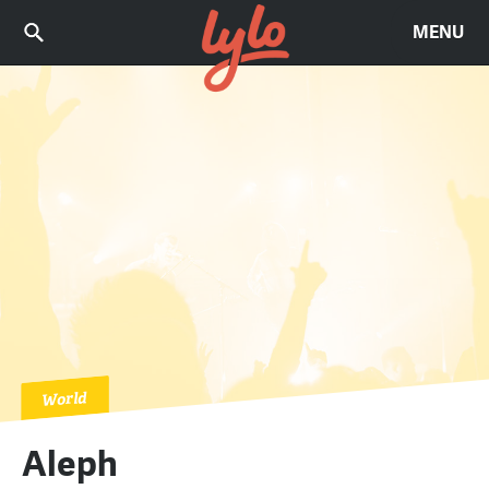
MENU
World
Aleph