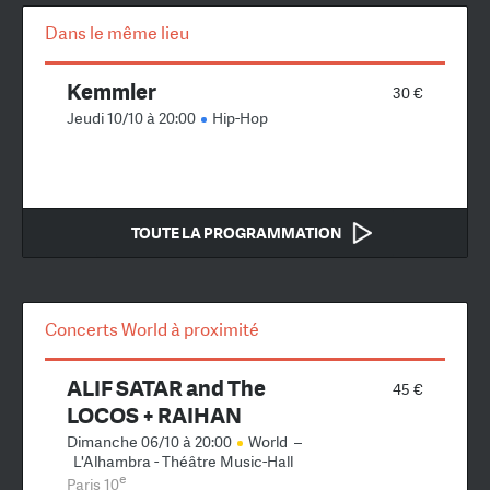
Dans le même lieu
Kemmler
30 €
Jeudi 10/10 à 20:00
Hip-Hop
TOUTE LA PROGRAMMATION
Concerts World à proximité
ALIF SATAR and The
45 €
LOCOS + RAIHAN
Dimanche 06/10 à 20:00
World
–
L'Alhambra - Théâtre Music-Hall
e
Paris 10