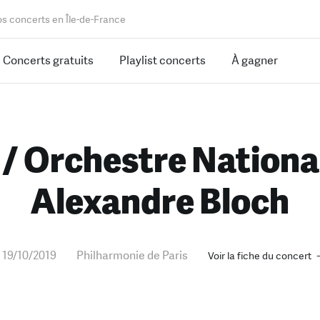
os concerts en Île-de-France
Concerts gratuits
Playlist concerts
À gagner
/ Orchestre National 
Alexandre Bloch
19/10/2019
Philharmonie de Paris
Voir la fiche du concert