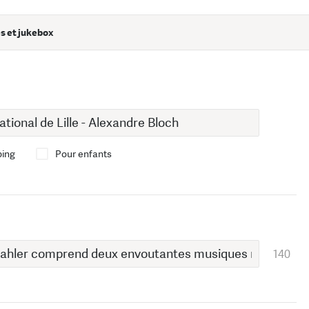
s et jukebox
bing
Pour enfants
140