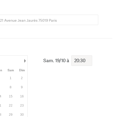
21 Avenue Jean Jaurès 75019 Paris
Sam. 19/10
à
Mois suivant
en
Sam
Dim
1
2
7
8
9
4
15
16
1
22
23
8
29
30