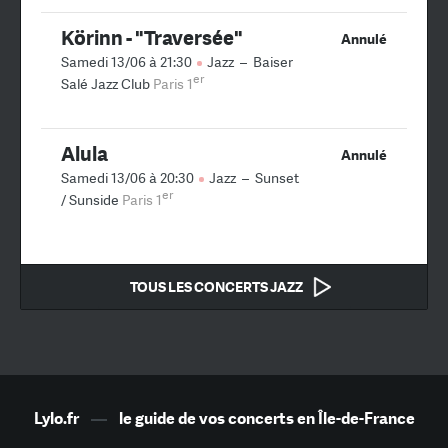
Körinn - "Traversée"
Annulé
Samedi 13/06 à 21:30
Jazz
–
Baiser
er
Salé Jazz Club
Paris 1
Alula
Annulé
Samedi 13/06 à 20:30
Jazz
–
Sunset
er
/ Sunside
Paris 1
TOUS LES CONCERTS JAZZ
Lylo.fr
—
le guide de vos concerts en Île-de-France