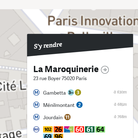
S'y rendre
La Maroquinerie
23 rue Boyer 75020 Paris
à 630m
Gambetta
à 685m
Ménilmontant
à 768m
Jourdain