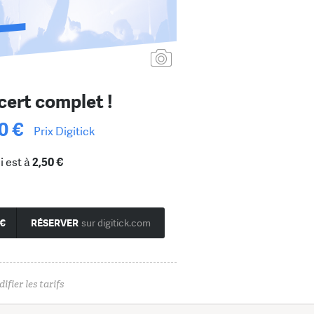
Ajouter une affiche
ert complet !
0 €
Prix Digitick
i est à
2,50 €
 €
RÉSERVER
sur digitick.com
ifier les tarifs