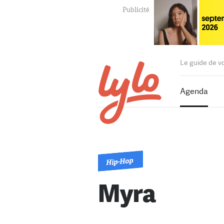
Le guide de v
Agenda
Hip-Hop
Myra