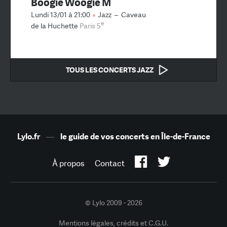
Boogie Woogie M
Lundi 13/01 à 21:00
Jazz
–
Caveau
e
de la Huchette
Paris 5
TOUS LES CONCERTS JAZZ
Lylo.fr
—
le guide de vos concerts en Île-de-France
À propos
Contact
© Lylo 2009 - 2026
Mentions légales, crédits et C.G.U.