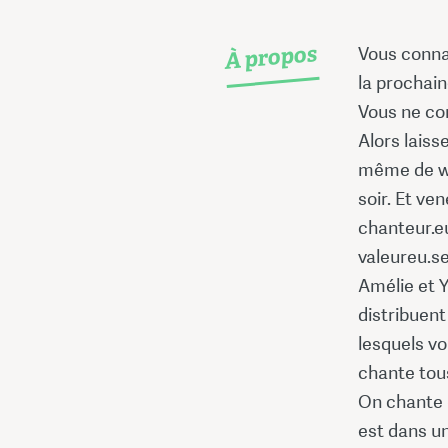
À propos
Vous conna
la prochain
Vous ne co
Alors laiss
même de we
soir. Et ve
chanteur.e
valeureu.se
Amélie et Y
distribuen
lesquels vo
chante tou
On chante (
est dans un