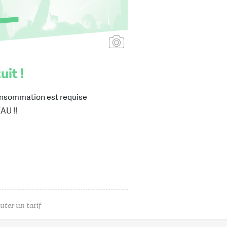
Ajouter une affiche
uit !
nsommation est requise
U !!
uter un tarif