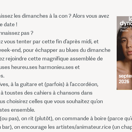
issez les dimanches à la con ? Alors vous avez
e date !
nnaissez pas ?
ez vous tenter par cette fin d’après midi, et
ek-end, pour échapper au blues du dimanche
nez rejoindre cette magnifique assemblée de
uses heureu.ses harmonieu.ses et
s.
ves, à la guitare et (parfois) à l’accordéon,
t à toustes des cahiers à chansons dans
us choisirez celles que vous souhaitez qu’on
stes ensemble.
ou pas), on rit (plutôt), on commande à boire (parce qu’
 bar), on encourage les artistes/animateur.rice (un ch