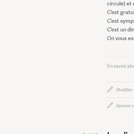
circule) et
C’est gratui
C’est symp
C’est un d
On vous es
En savoir pl
Modifier 
Ajouter u