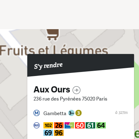
S'y rendre
Aux Ours
236 rue des Pyrénées 75020 Paris
à 327m
Gambetta