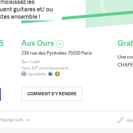
choisissez les
uent guitares et/ ou
tes ensemble !
5
Aux Ours
Grat
236 rue des Pyrénées 75020 Paris
Une co
Bar / café
CHAPEA
e
Paris 20
arrondissement
Gambetta
COMMENT
S'Y RENDRE
'équipe Lylo
Ajo