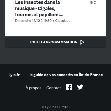
Les Insectes dans la
15 €
musique - Cigales,
fourmis et papillons...
Dimanche 12/10 à 19:30
Classique
TOUTE LA PROGRAMMATION
Lylo.fr
—
le guide de vos concerts en Île-de-France
À propos
Contact
© Lylo 2009 - 2026