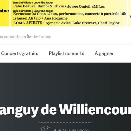
os concerts en Île-de-France
Concerts gratuits
Playlist concerts
À gagner
anguy de Williencou
Ajouter une photo