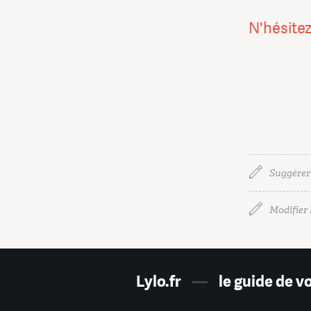
N'hésitez
Suggérer
Modifier l
Lylo.fr
—
le guide de v