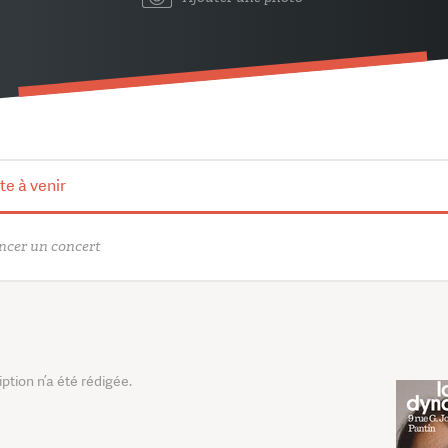
te à venir
cer un concert
tion n’a été rédigée.