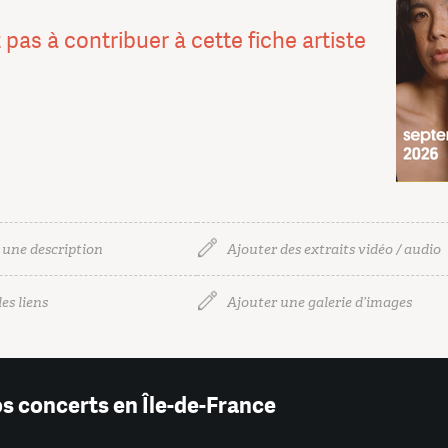
 pas à contribuer à cette fiche artiste
 une description
Ajouter des extraits vidéo / audio
es liens
Ajouter une galerie d’images
os concerts en Île-de-France