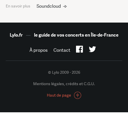
Soundcloud
En savoir plus
Lylo.fr
—
le guide de vos concerts en Île-de-France
À propos
Contact
© Lylo 2009 - 2026
Mentions légales, crédits et C.G.U.
Haut de page