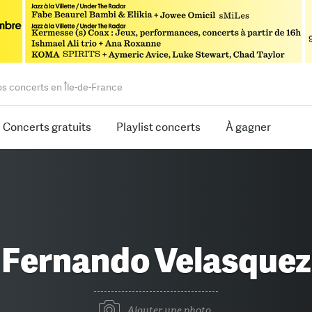
os concerts en Île-de-France
Concerts gratuits
Playlist concerts
À gagner
Fernando Velasquez
Ajouter une photo