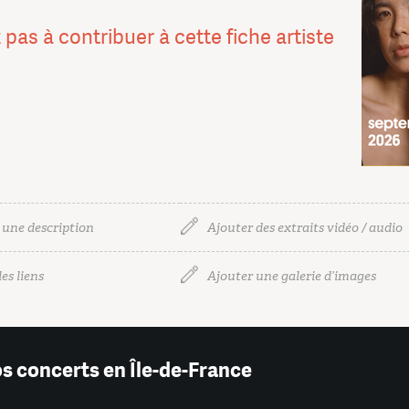
 pas à contribuer à cette fiche artiste
 une description
Ajouter des extraits vidéo / audio
es liens
Ajouter une galerie d’images
os concerts en Île-de-France