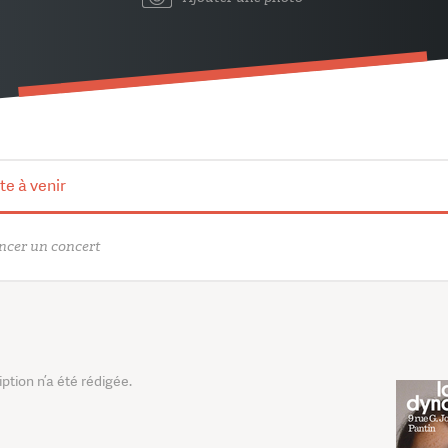
te à venir
cer un concert
tion n’a été rédigée.