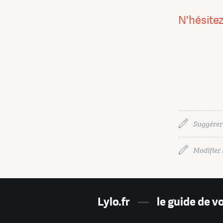
N'hésitez
Suggérer
Modifier l
Lylo.fr
—
le guide de v