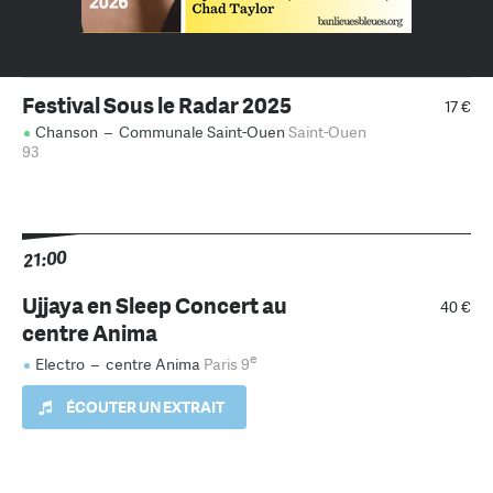
Festival Sous le Radar 2025
17 €
Chanson
–
Communale Saint-Ouen
Saint-Ouen
93
21:00
Ujjaya en Sleep Concert au
40 €
centre Anima
e
Electro
–
centre Anima
Paris 9
ÉCOUTER UN EXTRAIT