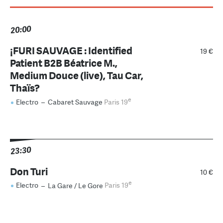
20:00
¡FURI SAUVAGE : Identified
19 €
Patient B2B Béatrice M.,
Medium Douce (live), Tau Car,
Thaïs?
e
Electro
–
Cabaret Sauvage
Paris 19
23:30
Don Turi
10 €
e
Electro
–
La Gare / Le Gore
Paris 19