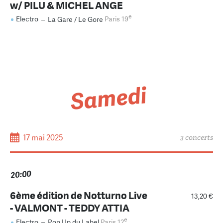
w/ PILU & MICHEL ANGE
e
Electro
–
La Gare / Le Gore
Paris 19
Samedi
17 mai 2025
3 concerts
20:00
6ème édition de Notturno Live
13,20 €
- VALMONT - TEDDY ATTIA
e
Electro
–
Pop Up du Label
Paris 12