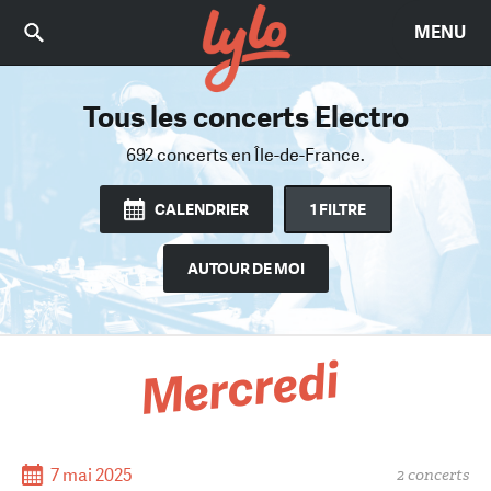
MENU
Tous les concerts Electro
Trouvez le bon concert
Parmi 12018 concerts
692 concerts
en Île-de-France.
en Île-de-France.
CALENDRIER
1 FILTRE
AUTOUR DE MOI
Mercredi
7 mai 2025
2 concerts